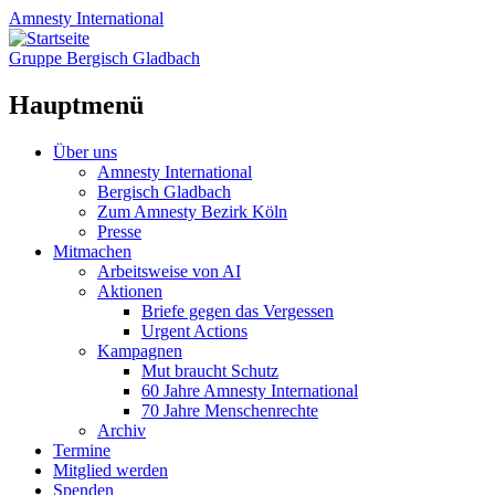
Amnesty
International
Gruppe Bergisch Gladbach
Hauptmenü
Zum
Über uns
Inhalt
Amnesty International
springen
Bergisch Gladbach
Zum Amnesty Bezirk Köln
Presse
Mitmachen
Arbeitsweise von AI
Aktionen
Briefe gegen das Vergessen
Urgent Actions
Kampagnen
Mut braucht Schutz
60 Jahre Amnesty International
70 Jahre Menschenrechte
Archiv
Termine
Mitglied werden
Spenden